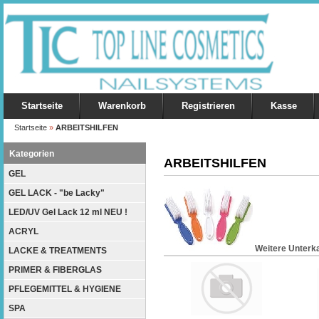
Startseite
Warenkorb
Registrieren
Kasse
Startseite
»
ARBEITSHILFEN
Kategorien
ARBEITSHILFEN
GEL
GEL LACK - "be Lacky"
LED/UV Gel Lack 12 ml NEU !
ACRYL
Weitere Unterka
LACKE & TREATMENTS
PRIMER & FIBERGLAS
PFLEGEMITTEL & HYGIENE
SPA