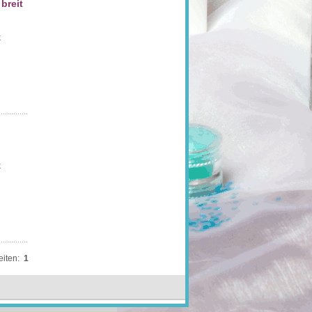
 breit
k
k
eiten:
1