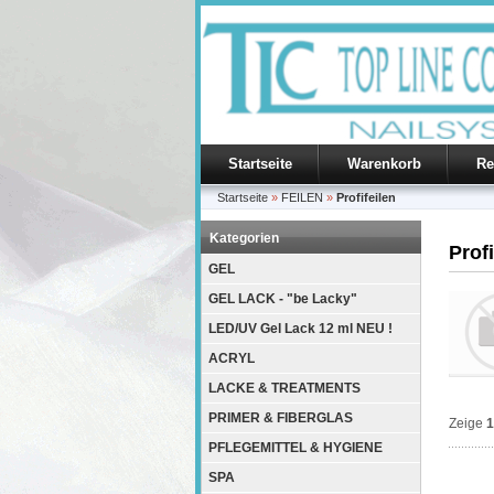
Startseite
Warenkorb
Re
Startseite
»
FEILEN
»
Profifeilen
Kategorien
Profi
GEL
GEL LACK - "be Lacky"
LED/UV Gel Lack 12 ml NEU !
ACRYL
LACKE & TREATMENTS
PRIMER & FIBERGLAS
Zeige
1
PFLEGEMITTEL & HYGIENE
SPA