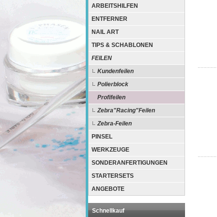
ARBEITSHILFEN
ENTFERNER
NAIL ART
TIPS & SCHABLONEN
FEILEN
Kundenfeilen
Polierblock
Profifeilen
Zebra"Racing"Feilen
Zebra-Feilen
PINSEL
WERKZEUGE
SONDERANFERTIGUNGEN
STARTERSETS
ANGEBOTE
Schnellkauf