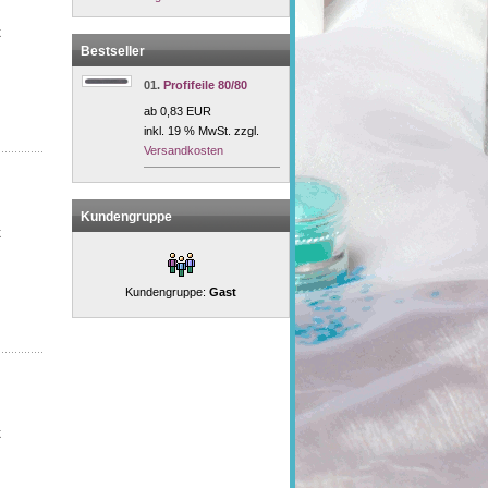
k
Bestseller
01.
Profifeile 80/80
ab 0,83 EUR
inkl. 19 % MwSt. zzgl.
Versandkosten
Kundengruppe
k
Kundengruppe:
Gast
k